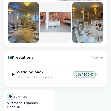
VOIR
17
IMAGES
Prestations
1
service
Wedding pack
dès
1500
€
Service de salle de mariage
Paiement
Virement · Espèces ·
Chèque