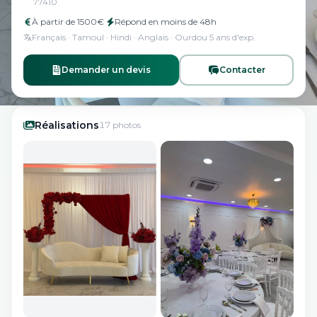
77410
À partir de
1500
€
·
Répond en
moins de 48h
Français · Tamoul · Hindi · Anglais · Ourdou
·
5
ans
d'exp.
Demander un devis
Contacter
Réalisations
17
photos