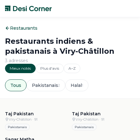
Restaurants
Restaurants indiens &
pakistanais à
Viry-Châtillon
3
adresse
s
Mieux notés
Plus d'avis
A–Z
Tous
Pakistanais
Halal
2
1
4.7
·
498
4.7
·
498
Taj Pakistan
Taj Pakistan
Viry-Châtillon
· 91
Viry-Châtillon
· 91
Pakistanais
Pakistanais
4.4
·
664
Sagar Matha