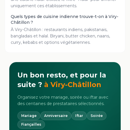
uniquement ces établissements.
Quels types de cuisine indienne trouve-t-on à Viry-
Châtillon ?
À Viry-Châtillon : restaurants indiens, pakistanais,
bangladais et halal. Biryani, butter chicken, naans,
curry, kebabs et options végétariennes.
Un bon resto, et pour la
suite ?
à
Viry-Châtillon
Organisez votre mariage, soirée ou iftar avec
des centaines de prestataires sélectionnés.
Mariage
Anniversaire
Iftar
Soirée
Fiançailles