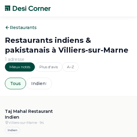
Restaurants
Restaurants indiens &
pakistanais à
Villiers-sur-Marne
1
adresse
Mieux notés
Plus d'avis
A–Z
Tous
Indien
1
4.1
·
349
Taj Mahal Restaurant
Indien
Villiers-sur-Marne
· 94
Indien