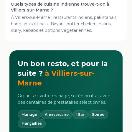
Quels types de cuisine indienne trouve-t-on à
Villiers-sur-Marne ?
À Villiers-sur-Marne : restaurants indiens, pakistanais,
bangladais et halal. Biryani, butter chicken, naans,
curry, kebabs et options végétariennes.
Un bon resto, et pour la
suite ?
à
Villiers-sur-
Marne
Organisez votre mariage, soirée ou iftar avec
des centaines de prestataires sélectionnés.
Mariage
Anniversaire
Iftar
Soirée
Fiançailles