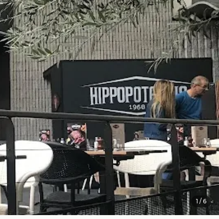
1
/
6