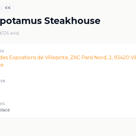
€€
potamus Steakhouse
1
(
126
avis)
SE
des Expositions de Villepinte, ZAC Paris Nord, 2, 93420 Vil
ce
WEB
CES
place