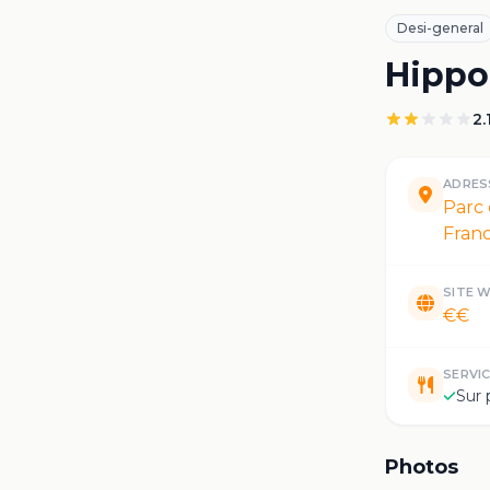
Desi-general
Hippo
2.
ADRES
Parc 
Fran
SITE 
€€
SERVI
Sur 
Photos