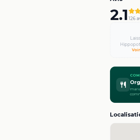
2.1
126
a
Lais
Hippopo
Voi
COM
Org
maria
com
Localisati