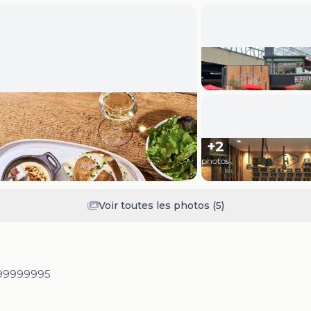
+
2
photos
Voir toutes les photos (
5
)
99999995