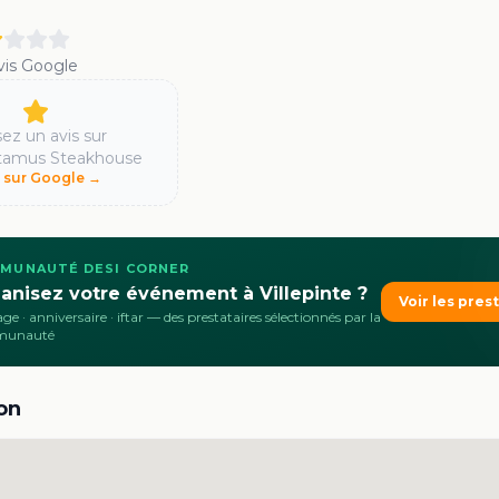
vis Google
sez un avis sur
tamus Steakhouse
r sur Google →
MUNAUTÉ DESI CORNER
anisez votre événement à Villepinte ?
Voir les pres
ge · anniversaire · iftar
— des prestataires sélectionnés par la
munauté
on