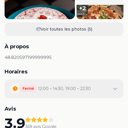
+
2
photos
Voir toutes les photos (
5
)
À propos
48.820597199999995
Horaires
12:00 – 14:30, 19:00 – 22:30
Fermé
Avis
3.9
369
avis Google