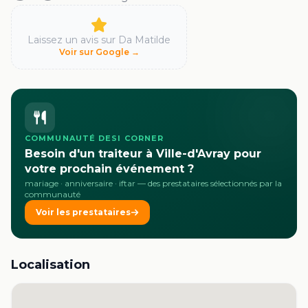
Laissez un avis sur
Da Matilde
Voir sur Google →
COMMUNAUTÉ DESI CORNER
Besoin d'un traiteur à Ville-d'Avray pour
votre prochain événement ?
mariage · anniversaire · iftar
— des prestataires sélectionnés par la
communauté
Voir les prestataires
Localisation