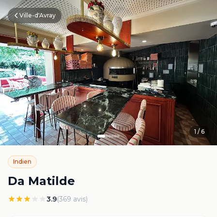
Ville-d'Avray
1
/
6
Indien
Da Matilde
3.9
(
369
avis)