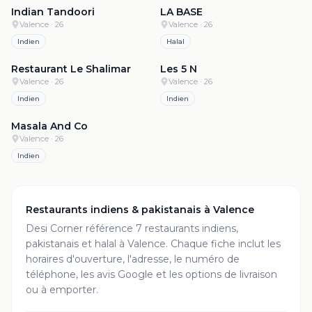
Indian Tandoori
LA BASE
Valence
· 26
Valence
· 26
Indien
Halal
4.4
·
778
3.5
·
6
Restaurant Le Shalimar
Les 5 N
Valence
· 26
Valence
· 26
Indien
Indien
Masala And Co
Valence
· 26
Indien
Restaurants indiens & pakistanais à
Valence
Desi Corner référence
7
restaurant
s
indiens,
pakistanais et halal à
Valence
. Chaque fiche inclut les
horaires d'ouverture, l'adresse, le numéro de
téléphone, les avis Google et les options de livraison
ou à emporter.