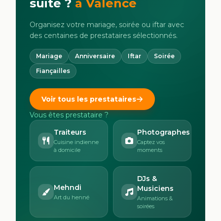
suite ?
à
Valence
Organisez votre mariage, soirée ou iftar avec
des centaines de prestataires sélectionnés.
Mariage
Anniversaire
Iftar
Soirée
Fiançailles
Voir tous les prestataires
Vous êtes prestataire ?
Traiteurs
Photographes
Cuisine indienne
Captez vos
à domicile
moments
DJs &
Mehndi
Musiciens
Art du henné
Animations &
soirées