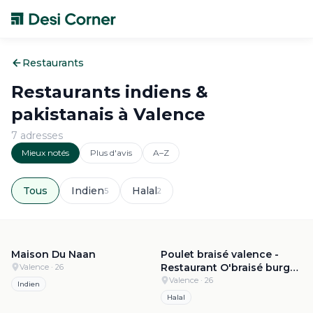
Restaurants
Restaurants indiens &
pakistanais à
Valence
7
adresse
s
Mieux notés
Plus d'avis
A–Z
Tous
Indien
Halal
5
2
4.9
·
29
4.8
·
477
Maison Du Naan
Poulet braisé valence -
Restaurant O'braisé burger
Valence
· 26
valence
Valence
· 26
Indien
Halal
4.8
·
175
4.7
·
175