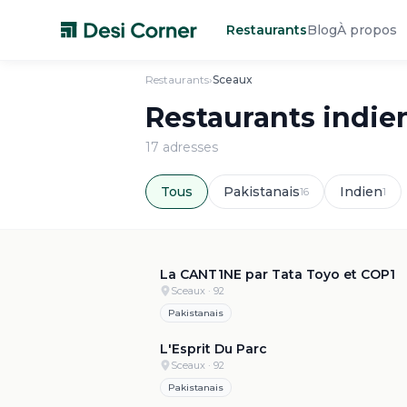
Restaurants
Blog
À propos
Restaurants
›
Sceaux
Restaurants indie
17
adresse
s
Tous
Pakistanais
Indien
16
1
La CANT1NE par Tata Toyo et COP1
Sceaux
· 92
Pakistanais
4
L'Esprit Du Parc
Sceaux
· 92
Pakistanais