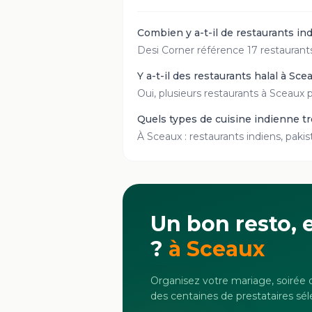
Combien y a-t-il de restaurants in
Desi Corner référence 17 restaurants 
Y a-t-il des restaurants halal à Sce
Oui, plusieurs restaurants à Sceaux p
Quels types de cuisine indienne t
À Sceaux : restaurants indiens, pakis
Un bon resto, e
?
à
Sceaux
Organisez votre mariage, soirée o
des centaines de prestataires sél