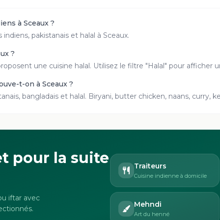
diens à Sceaux ?
indiens, pakistanais et halal à Sceaux.
aux ?
roposent une cuisine halal. Utilisez le filtre "Halal" pour affich
rouve-t-on à Sceaux ?
tanais, bangladais et halal. Biryani, butter chicken, naans, curry,
t pour la suite
Traiteurs
Cuisine indienne à domicile
u iftar avec
Mehndi
ectionnés.
Art du henné