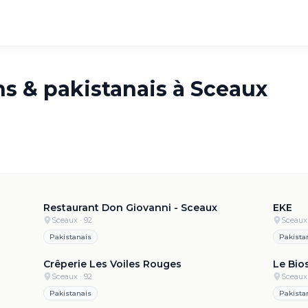
ns & pakistanais à
Sceaux
5.0
·
64
4.8
·
3.7k
Restaurant Don Giovanni - Sceaux
EKE
Sceaux
· 92
Sceaux
Pakistanais
Pakista
.8
·
122
4.7
·
521
Crêperie Les Voiles Rouges
Le Bio
Sceaux
· 92
Sceaux
Pakistanais
Pakista
4.7
·
36
4.6
·
519