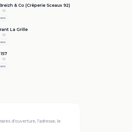
reizh & Co (Crêperie Sceaux 92)
· 92
nais
4.5
·
728
rant La Grille
· 92
nais
4.2
·
247
 157
· 92
nais
aires d'ouverture, l'adresse, le