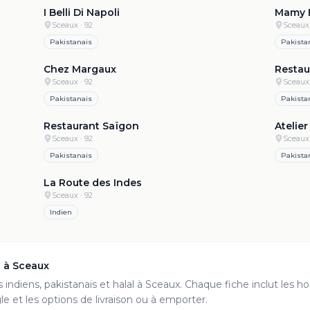
I Belli Di Napoli
Mamy B
Sceaux
· 92
Sceaux
Pakistanais
Pakista
4.6
·
121
4.6
·
113
Chez Margaux
Restau
Sceaux
· 92
Sceaux
Pakistanais
Pakista
.4
·
133
4.3
·
194
Restaurant Saïgon
Atelier
Sceaux
· 92
Sceaux
Pakistanais
Pakista
4.1
·
502
3.5
·
224
La Route des Indes
Sceaux
· 92
Indien
s à
Sceaux
s
indiens, pakistanais et halal à
Sceaux
. Chaque fiche inclut les hor
e et les options de livraison ou à emporter.