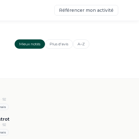
Référencer mon activité
Mieux notés
Plus d'avis
A–Z
4.8
·
357
· 92
nais
4.7
·
216
strot
· 92
nais
4.6
·
434