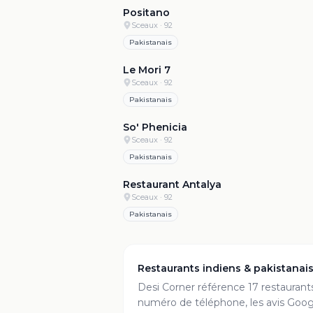
Positano
Sceaux
· 92
Pakistanais
Le Mori 7
Sceaux
· 92
Pakistanais
4
So' Phenicia
Sceaux
· 92
Pakistanais
Restaurant Antalya
Sceaux
· 92
Pakistanais
Restaurants indiens & pakistanai
Desi Corner référence
17
restaurant
numéro de téléphone, les avis Googl