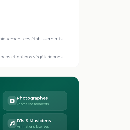
er uniquement ces établissements.
 kebabs et options végétariennes.
Photographes
Captez vos moments
DJs & Musiciens
Animations & soirées