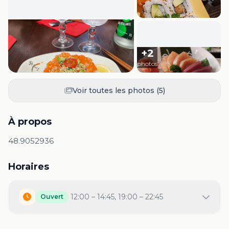
+
2
photos
Voir toutes les photos (
5
)
À propos
48.9052936
Horaires
12:00 – 14:45, 19:00 – 22:45
Ouvert