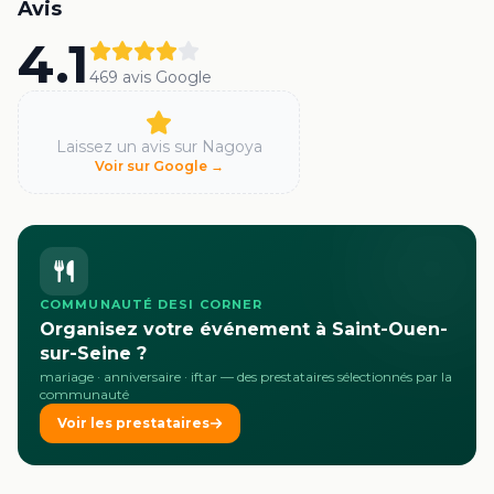
Avis
4.1
469
avis Google
Laissez un avis sur
Nagoya
Voir sur Google →
COMMUNAUTÉ DESI CORNER
Organisez votre événement à Saint-Ouen-
sur-Seine ?
mariage · anniversaire · iftar
— des prestataires sélectionnés par la
communauté
Voir les prestataires