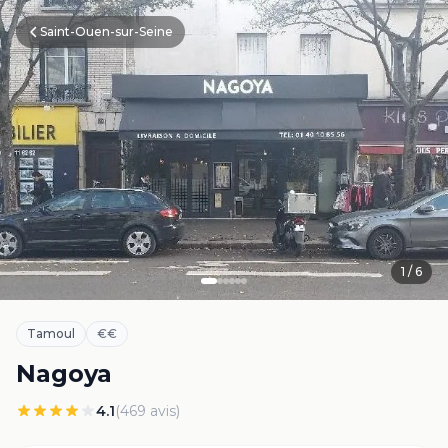
Saint-Ouen-sur-Seine
1
/
6
Tamoul
€€
Nagoya
4.1
(
469
avis)