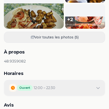
+
2
photos
Voir toutes les photos (
5
)
À propos
48.9359082
Horaires
12:00 – 22:30
Ouvert
Avis