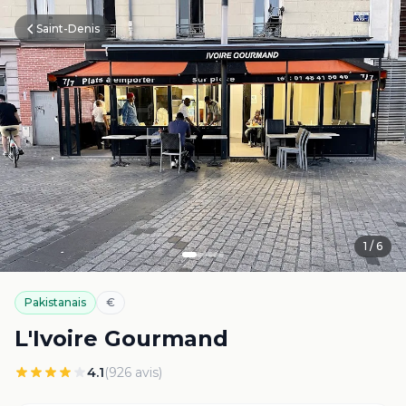
Saint-Denis
1
/
6
Pakistanais
€
L'Ivoire Gourmand
4.1
(
926
avis)