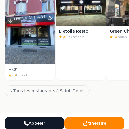
L'etoile Resto
Green Chi
5.0
Pakistanais
5.0
Indien
H-31
5.0
Tamoul
Tous les restaurants à
Saint-Denis
Appeler
Itinéraire