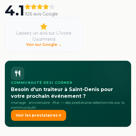
4.1
926
avis Google
Laissez un avis sur
L'Ivoire
Gourmand
Voir sur Google →
COMMUNAUTÉ DESI CORNER
Besoin d'un traiteur à Saint-Denis pour
votre prochain événement ?
mariage · anniversaire · iftar
— des prestataires sélectionnés par la
communauté
Voir les prestataires