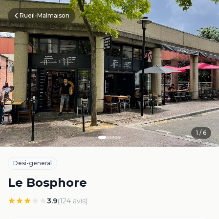
Rueil-Malmaison
1
/
6
Desi-general
Le Bosphore
3.9
(
124
avis)