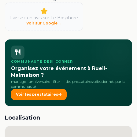
Laissez un avis sur
Le Bosphore
Voir sur Google →
COMMUNAUTÉ DESI CORNER
Organisez votre événement à Rueil-
Malmaison ?
mariage · anniversaire · iftar
— des prestataires sélectionnés par la
communauté
Voir les prestataires
Localisation