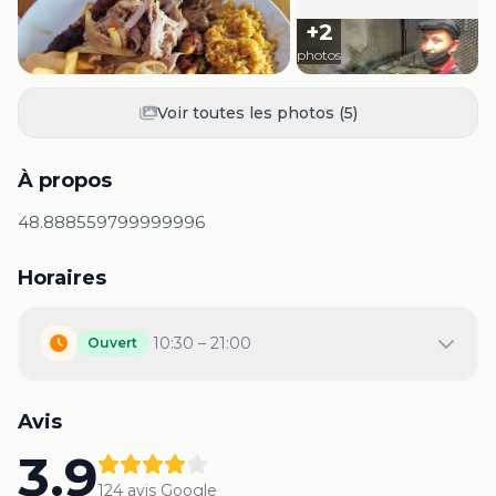
+
2
photos
Voir toutes les photos (
5
)
À propos
48.888559799999996
Horaires
10:30 – 21:00
Ouvert
Avis
3.9
124
avis Google