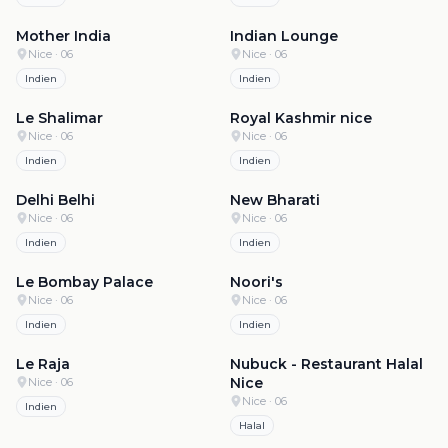
4.4
·
503
4.3
·
2.3k
Mother India
Indian Lounge
Nice
· 06
Nice
· 06
Indien
Indien
4.3
·
1.0k
4.3
·
837
Le Shalimar
Royal Kashmir nice
Nice
· 06
Nice
· 06
Indien
Indien
4.3
·
622
4.3
·
330
Delhi Belhi
New Bharati
Nice
· 06
Nice
· 06
Indien
Indien
4.3
·
320
4.2
·
872
Le Bombay Palace
Noori's
Nice
· 06
Nice
· 06
Indien
Indien
4.1
·
369
4.1
·
291
Le Raja
Nubuck - Restaurant Halal
Nice
Nice
· 06
Nice
· 06
Indien
Halal