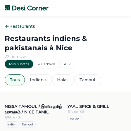
Restaurants
Restaurants indiens &
pakistanais à
Nice
22
adresse
s
Mieux notés
Plus d'avis
A–Z
Tous
Indien
Halal
Tamoul
20
2
1
4.9
·
575
4.9
·
110
NISSA TAMOUL / இனிய தமிழ்
YAAL SPICE & GRILL
உணவகம் / NICE TAMIL
Nice
· 06
Nice
· 06
Indien
Indien
Tamoul
4.8
·
1.4k
4.8
·
186