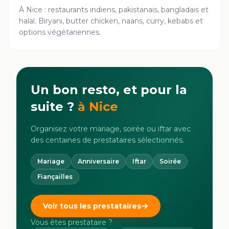
À Nice : restaurants indiens, pakistanais, bangladais et
halal. Biryani, butter chicken, naans, curry, kebabs et
options végétariennes.
Un bon resto, et pour la
suite ?
à
Nice
Organisez votre mariage, soirée ou iftar avec
des centaines de prestataires sélectionnés.
Mariage
Anniversaire
Iftar
Soirée
Fiançailles
Voir tous les prestataires
Vous êtes prestataire ?