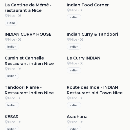
La Cantine de Mémé -
Indian Food Corner
restaurant à Nice
Nice
· 06
Nice
· 06
Indien
Halal
4.8
·
93
4.7
·
1.1k
INDIAN CURRY HOUSE
Indian Curry & Tandoori
Nice
· 06
Nice
· 06
Indien
Indien
4.7
·
869
4.7
·
674
Cumin et Cannelle
Le Curry INDIAN
Restaurant indien Nice
Nice
· 06
Nice
· 06
Indien
Indien
4.5
·
1.1k
4.5
·
998
Tandoori Flame -
Route des Inde - INDIAN
Restaurant Indien Nice
Restaurant old Town Nice
Nice
· 06
Nice
· 06
Indien
Indien
4.5
·
496
4.5
·
202
KESAR
Aradhana
Nice
· 06
Nice
· 06
Indien
Indien