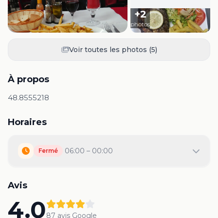
+
2
photos
Voir toutes les photos (
5
)
À propos
48.8555218
Horaires
06:00 – 00:00
Fermé
Avis
4.0
87
avis Google