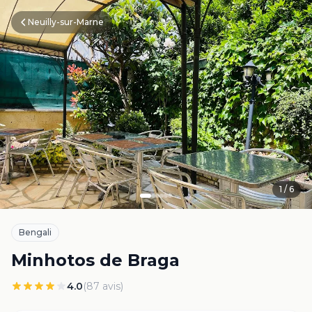
Neuilly-sur-Marne
1
/
6
Bengali
Minhotos de Braga
4.0
(
87
avis)