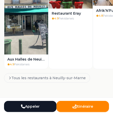
Restaurant Eray
4.8
Pakista
4.9
Pakistanais
Aux Halles de Neuilly
4.9
Pakistanais
Tous les restaurants à
Neuilly-sur-Marne
Appeler
Itinéraire