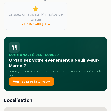
Laissez un avis sur
Minhotos de
Braga
Voir sur Google →
COMMUNAUTÉ DESI CORNER
Organisez votre événement à Neuilly-sur-
Marne ?
mariage · anniversaire · iftar
— des prestataires sélectionnés par la
communauté
Voir les prestataires
Localisation