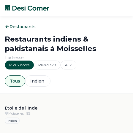
Restaurants
Restaurants indiens &
pakistanais à
Moisselles
1
adresse
Mieux notés
Plus d'avis
A–Z
Tous
Indien
1
4.6
·
616
Etoile de l'Inde
Moisselles
· 95
Indien