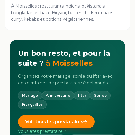
À Moisselles : restaurants indiens, pakistanais,
bangladais et halal. Biryani, butter chicken, naans,
curry, kebabs et options végétariennes.
Un bon resto, et pour la
suite ?
à
Moisselles
Organisez votre mariage, soirée ou iftar avec
des centaines de prestataires sélectionnés.
Mariage
Anniversaire
Iftar
Soirée
Fiançailles
Voir tous les prestataires
Vous êtes prestataire ?