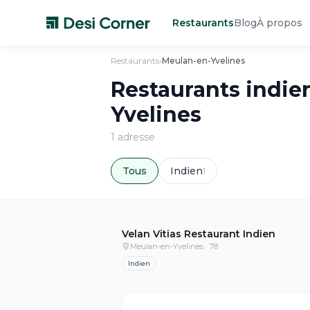
Restaurants
Blog
À propos
Restaurants
›
Meulan-en-Yvelines
Restaurants indie
Yvelines
1
adresse
Tous
Indien
1
Velan Vitias Restaurant Indien
Meulan-en-Yvelines
· 78
Indien