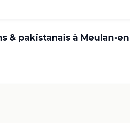
ns & pakistanais à
Meulan-en
5.0
·
61