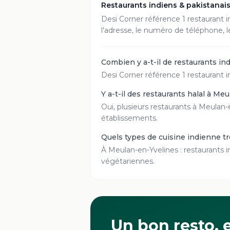
Restaurants indiens & pakistanai
Desi Corner référence
1
restaurant
i
l'adresse, le numéro de téléphone, l
Combien y a-t-il de restaurants in
Desi Corner référence 1 restaurant i
Y a-t-il des restaurants halal à Me
Oui, plusieurs restaurants à Meulan-e
établissements.
Quels types de cuisine indienne t
À Meulan-en-Yvelines : restaurants in
végétariennes.
Un bon resto, e