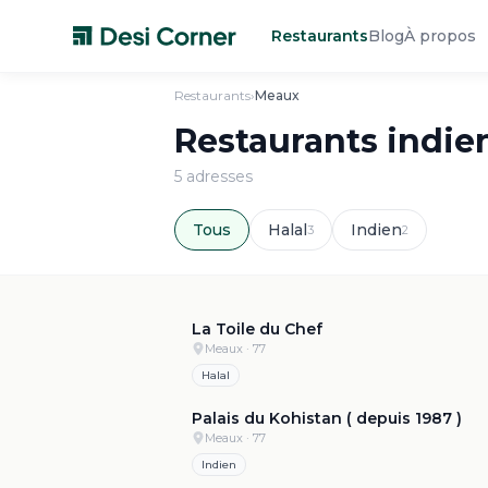
Restaurants
Blog
À propos
Restaurants
›
Meaux
Restaurants indie
5
adresse
s
Tous
Halal
Indien
3
2
4
La Toile du Chef
Meaux
· 77
Halal
4
Palais du Kohistan ( depuis 1987 )
Meaux
· 77
Indien