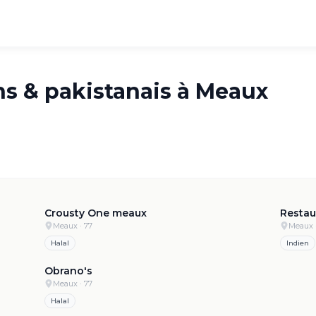
ns & pakistanais à
Meaux
.9
·
1.1k
4.9
·
80
Crousty One meaux
Restau
Meaux
· 77
Meaux
Halal
Indien
.6
·
946
4.3
·
265
Obrano's
Meaux
· 77
Halal