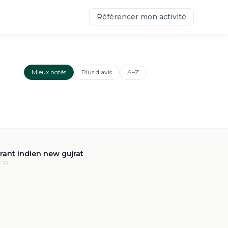
Référencer mon activité
Mieux notés
Plus d'avis
A–Z
4.7
·
1.1k
rant indien new gujrat
· 77