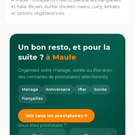
À Maule : restaurants indiens, pakistanais, bangladais
et halal. Biryani, butter chicken, naans, curry, kebabs
et options végétariennes.
Un bon resto, et pour la
suite ?
à
Maule
Organisez votre mariage, soirée ou iftar avec
des centaines de prestataires sélectionnés.
Mariage
Anniversaire
Iftar
Soirée
Fiançailles
Voir tous les prestataires
Vous êtes prestataire ?