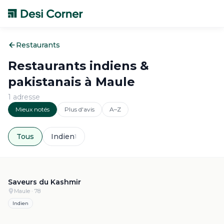
Restaurants
Restaurants indiens &
pakistanais à
Maule
1
adresse
Mieux notés
Plus d'avis
A–Z
Tous
Indien
1
4.9
·
183
Saveurs du Kashmir
Maule
· 78
Indien