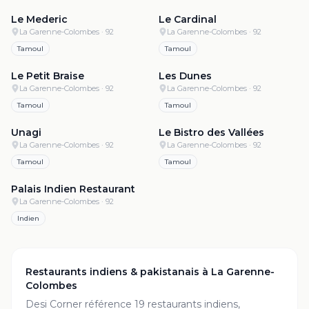
Le Mederic
Le Cardinal
La Garenne-Colombes
· 92
La Garenne-Colombes
· 92
Tamoul
Tamoul
4.5
·
515
4.5
·
161
Le Petit Braise
Les Dunes
La Garenne-Colombes
· 92
La Garenne-Colombes
· 92
Tamoul
Tamoul
4.4
·
934
4.4
·
111
Unagi
Le Bistro des Vallées
La Garenne-Colombes
· 92
La Garenne-Colombes
· 92
Tamoul
Tamoul
4.0
·
214
Palais Indien Restaurant
La Garenne-Colombes
· 92
Indien
Restaurants indiens & pakistanais à
La Garenne-
Colombes
Desi Corner référence
19
restaurant
s
indiens,