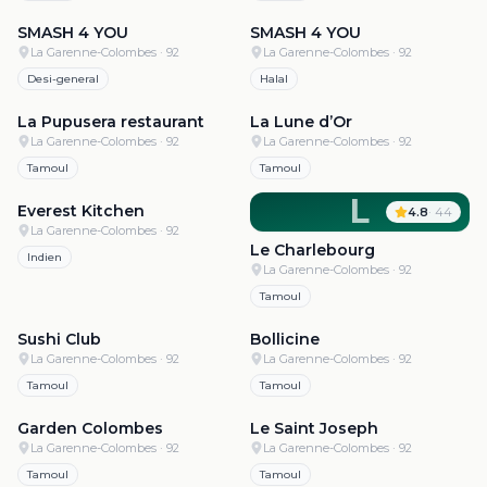
SMASH 4 YOU
SMASH 4 YOU
La Garenne-Colombes
· 92
La Garenne-Colombes
· 92
Desi-general
Halal
4.9
·
131
4.8
·
224
La Pupusera restaurant
La Lune d’Or
La Garenne-Colombes
· 92
La Garenne-Colombes
· 92
Tamoul
Tamoul
4.8
·
191
L
Everest Kitchen
4.8
·
44
La Garenne-Colombes
· 92
Le Charlebourg
Indien
La Garenne-Colombes
· 92
Tamoul
4.7
·
11k
4.7
·
2.2k
Sushi Club
Bollicine
La Garenne-Colombes
· 92
La Garenne-Colombes
· 92
Tamoul
Tamoul
4.7
·
1.1k
4.7
·
788
Garden Colombes
Le Saint Joseph
La Garenne-Colombes
· 92
La Garenne-Colombes
· 92
Tamoul
Tamoul
4.7
·
76
4.6
·
504