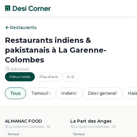
Restaurants
Restaurants indiens &
pakistanais à
La Garenne-
Colombes
19
adresse
s
Mieux notés
Plus d'avis
A–Z
Tous
Tamoul
Indien
Desi-general
Hala
15
2
1
5.0
·
383
5.0
·
63
ALMANAC FOOD
La Part des Anges
La Garenne-Colombes
· 92
La Garenne-Colombes
· 92
Tamoul
Tamoul
4.9
·
1.1k
4.9
·
1.1k