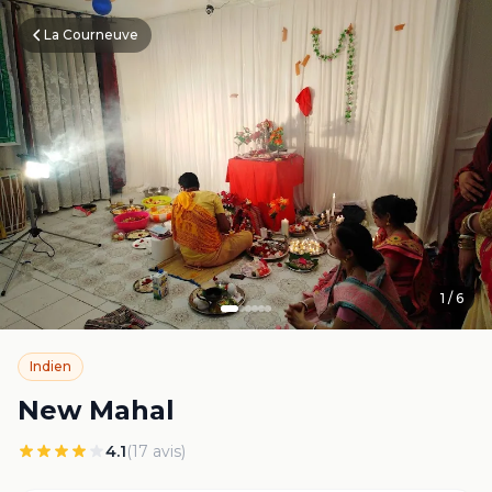
La Courneuve
1
/
6
Indien
New Mahal
4.1
(
17
avis)