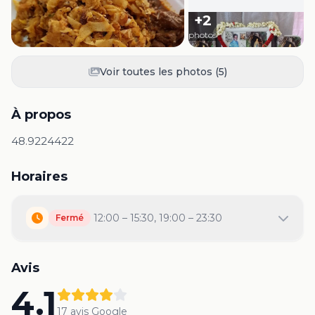
+
2
photos
Voir toutes les photos (
5
)
À propos
48.9224422
Horaires
12:00 – 15:30, 19:00 – 23:30
Fermé
Avis
4.1
17
avis Google