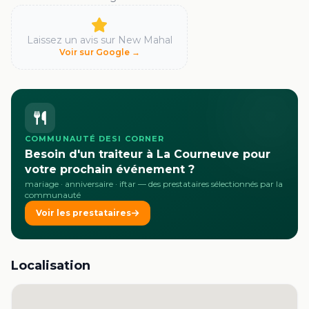
Laissez un avis sur
New Mahal
Voir sur Google →
COMMUNAUTÉ DESI CORNER
Besoin d'un traiteur à La Courneuve pour
votre prochain événement ?
mariage · anniversaire · iftar
— des prestataires sélectionnés par la
communauté
Voir les prestataires
Localisation