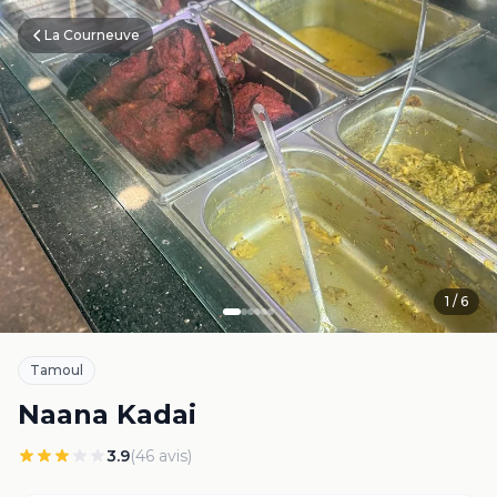
La Courneuve
1
/
6
Tamoul
Naana Kadai
3.9
(
46
avis)