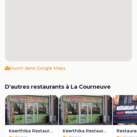
Ouvrir dans Google Maps
D'autres restaurants à
La Courneuve
Keerthika Restaurant Rapide
Keerthika Restaurant Rapide
Restaura
4.8
Indien
4.8
Indien
4.7
Tamoul