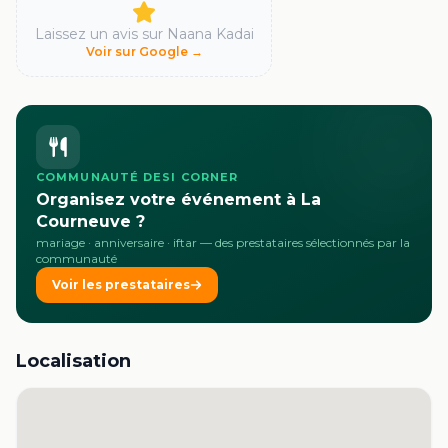
Laissez un avis sur
Naana Kadai
Voir sur Google →
COMMUNAUTÉ DESI CORNER
Organisez votre événement à La
Courneuve ?
mariage · anniversaire · iftar
— des prestataires sélectionnés par la
communauté
Voir les prestataires
Localisation