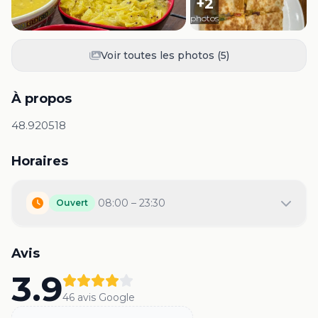
+
2
photos
Voir toutes les photos (
5
)
À propos
48.920518
Horaires
08:00 – 23:30
Ouvert
Avis
3.9
46
avis Google