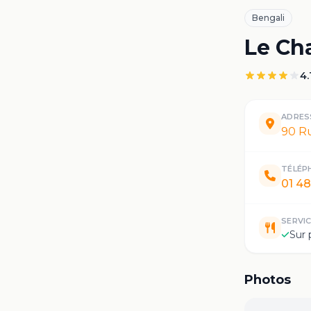
Bengali
Le Cha
4.
ADRES
90 R
TÉLÉP
01 48
SERVI
Sur 
Photos