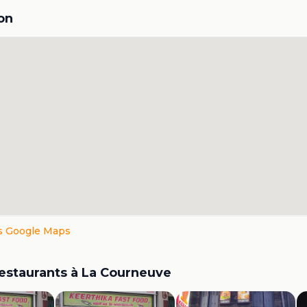
on
s Google Maps
restaurants à
La Courneuve