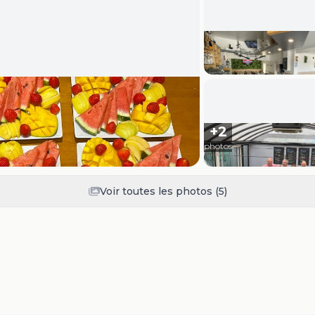
+
2
photos
Voir toutes les photos (
5
)