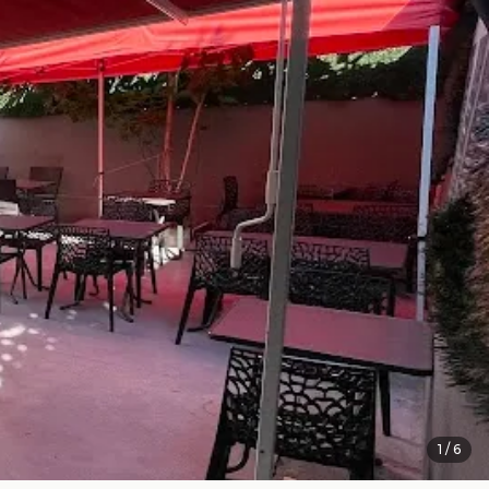
1
/
6