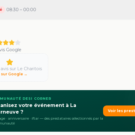
08:30 – 00:00
é
vis Google
 avis sur
Le Charitois
r sur Google →
MUNAUTÉ DESI CORNER
anisez votre événement à La
Voir les pres
rneuve ?
ge · anniversaire · iftar
— des prestataires sélectionnés par la
munauté