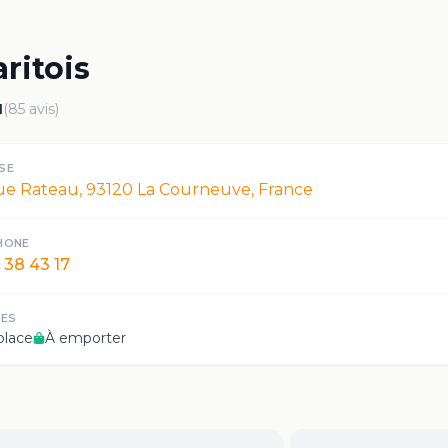
ritois
1
(
85
avis)
SE
ue Rateau, 93120 La Courneuve, France
HONE
 38 43 17
CES
place
À emporter