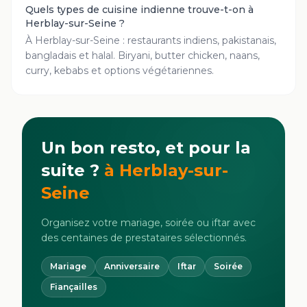
Quels types de cuisine indienne trouve-t-on à
Herblay-sur-Seine ?
À Herblay-sur-Seine : restaurants indiens, pakistanais,
bangladais et halal. Biryani, butter chicken, naans,
curry, kebabs et options végétariennes.
Un bon resto, et pour la
suite ?
à
Herblay-sur-
Seine
Organisez votre mariage, soirée ou iftar avec
des centaines de prestataires sélectionnés.
Mariage
Anniversaire
Iftar
Soirée
Fiançailles