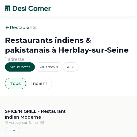
Restaurants
Restaurants indiens &
pakistanais à
Herblay-sur-Seine
1
adresse
Mieux notés
Plus d'avis
A–Z
Tous
Indien
1
4.7
·
7.1k
SPICE'N'GRILL - Restaurant
Indien Moderne
Herblay-sur-Seine
· 95
Indien