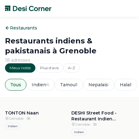
Restaurants
Restaurants indiens &
pakistanais à
Grenoble
18
adresse
s
Mieux notés
Plus d'avis
A–Z
Tous
Indien
Tamoul
Nepalais
Halal
16
1
1
1
5.0
·
97
4.9
·
194
TONTON Naan
DESHI Street Food -
Restaurant Indien
Grenoble
· 38
Grenoble
Grenoble
· 38
Indien
Indien
4.9
·
181
4.9
·
74