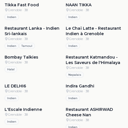
Tikka Fast Food
NAAN TIKKA
Grenoble
· 38
Grenoble
· 38
Indien
Indien
4.8
·
1.1k
4.8
·
1.1k
Restaurant Lanka - Indien
Le Chaï Latte - Restaurant
Sri-lankais
Indien à Grenoble
Grenoble
· 38
Grenoble
· 38
Indien
Tamoul
Indien
4.8
·
970
4.8
·
860
Bombay Talkies
Restaurant Katmandou -
Les Saveurs de l'Himalaya
Grenoble
· 38
Grenoble
· 38
Halal
Nepalais
4.8
·
27
4.7
·
43
LE DELHI6
Indira Gandhi
Grenoble
· 38
Grenoble
· 38
Indien
Indien
4.6
·
586
4.6
·
559
L'Escale Indienne
Restaurant ASHIRWAD
Cheese Nan
Grenoble
· 38
Grenoble
· 38
Indien
Indien