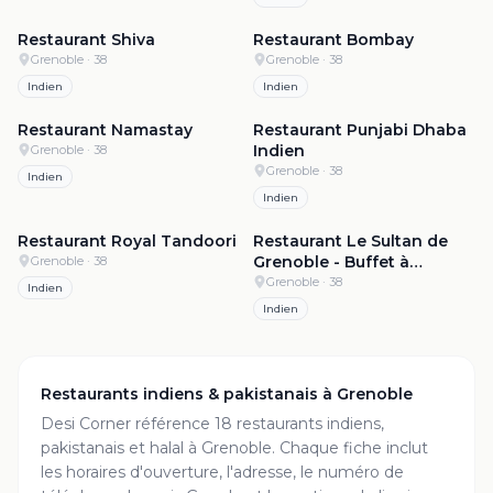
4.6
·
187
4.5
·
1.7k
Restaurant Shiva
Restaurant Bombay
Grenoble
· 38
Grenoble
· 38
Indien
Indien
4.4
·
653
4.4
·
490
Restaurant Namastay
Restaurant Punjabi Dhaba
Indien
Grenoble
· 38
Grenoble
· 38
Indien
Indien
4.0
·
263
3.9
·
409
Restaurant Royal Tandoori
Restaurant Le Sultan de
Grenoble - Buffet à
Grenoble
· 38
volonté
Grenoble
· 38
Indien
Indien
Restaurants indiens & pakistanais à
Grenoble
Desi Corner référence
18
restaurant
s
indiens,
pakistanais et halal à
Grenoble
. Chaque fiche inclut
les horaires d'ouverture, l'adresse, le numéro de