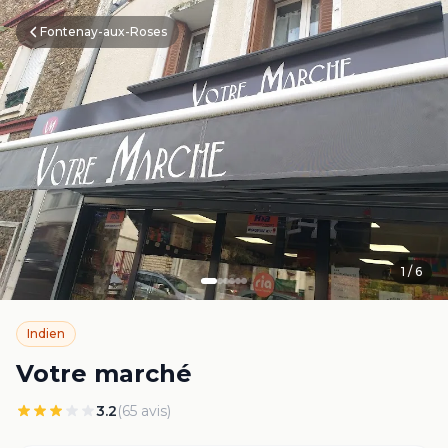
Fontenay-aux-Roses
1
/
6
Indien
Votre marché
3.2
(
65
avis)