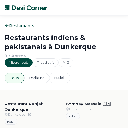
Restaurants
Restaurants indiens &
pakistanais à
Dunkerque
4
adresse
s
Mieux notés
Plus d'avis
A–Z
Tous
Indien
Halal
3
1
4.7
·
1.1k
4.5
·
146
Restaurant Punjab
Bombay Massala 🇮🇳
Dunkerque
Dunkerque
· 59
Dunkerque
· 59
Indien
Halal
4.4
·
230
4.1
·
582