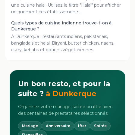
une cuisine halal. Utilisez le filtre "Halal" pour afficher
uniquement ces établissements.
Quels types de cuisine indienne trouve-t-on à
Dunkerque ?
À Dunkerque : restaurants indiens, pakistanais,
bangladais et halal. Biryani, butter chicken, naans,
curry, kebabs et options végétariennes.
Un bon resto, et pour la
suite ?
à
Dunkerque
Organisez votre mariage, soirée ou iftar avec
des centaines de prestataires sélectionnés.
Mariage
Anniversaire
Iftar
Soirée
Fiançailles