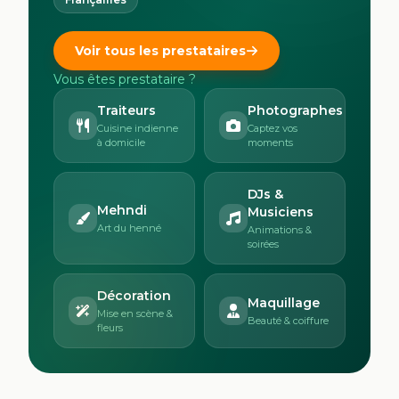
Voir tous les prestataires
Vous êtes prestataire ?
Traiteurs
Photographes
Cuisine indienne
Captez vos
à domicile
moments
DJs &
Mehndi
Musiciens
Art du henné
Animations &
soirées
Décoration
Maquillage
Mise en scène &
Beauté & coiffure
fleurs