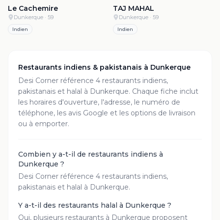
Le Cachemire
TAJ MAHAL
Dunkerque
· 59
Dunkerque
· 59
Indien
Indien
Restaurants indiens & pakistanais à
Dunkerque
Desi Corner référence
4
restaurant
s
indiens,
pakistanais et halal à
Dunkerque
. Chaque fiche inclut
les horaires d'ouverture, l'adresse, le numéro de
téléphone, les avis Google et les options de livraison
ou à emporter.
Combien y a-t-il de restaurants indiens à
Dunkerque ?
Desi Corner référence 4 restaurants indiens,
pakistanais et halal à Dunkerque.
Y a-t-il des restaurants halal à Dunkerque ?
Oui, plusieurs restaurants à Dunkerque proposent