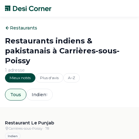
Restaurants
Restaurants indiens &
pakistanais à
Carrières-sous-
Poissy
1
adresse
Mieux notés
Plus d'avis
A–Z
Tous
Indien
1
4.6
·
192
Restaurant Le Punjab
Carrières-sous-Poissy
· 78
Indien