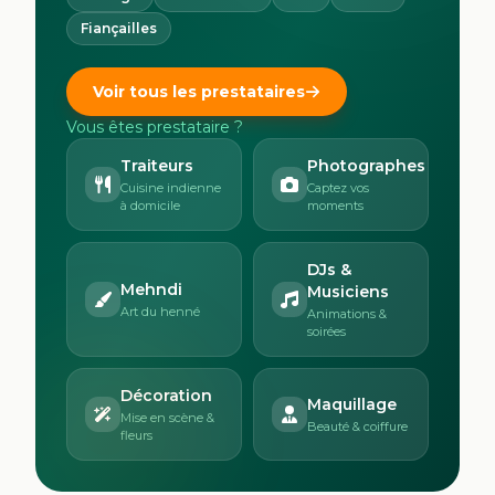
Fiançailles
Voir tous les prestataires
Vous êtes prestataire ?
Traiteurs
Photographes
Cuisine indienne
Captez vos
à domicile
moments
DJs &
Mehndi
Musiciens
Art du henné
Animations &
soirées
Décoration
Maquillage
Mise en scène &
Beauté & coiffure
fleurs