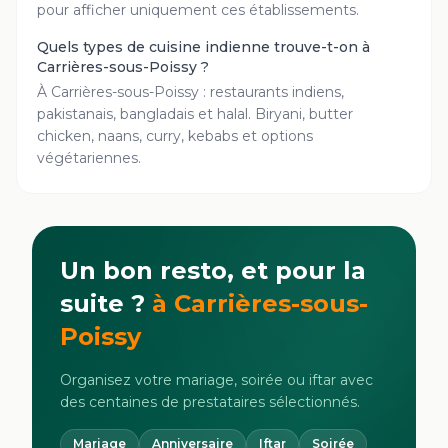
pour afficher uniquement ces établissements.
Quels types de cuisine indienne trouve-t-on à
Carrières-sous-Poissy ?
À Carrières-sous-Poissy : restaurants indiens,
pakistanais, bangladais et halal. Biryani, butter
chicken, naans, curry, kebabs et options
végétariennes.
Un bon resto, et pour la
suite ?
à
Carrières-sous-
Poissy
Organisez votre mariage, soirée ou iftar avec
des centaines de prestataires sélectionnés.
Mariage
Anniversaire
Iftar
Soirée