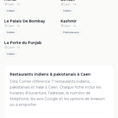
Caen
· 14
Caen
· 14
Indien
Indien
4.6
·
386
4.5
·
847
Le Palais De Bombay
Kashmir
Caen
· 14
Caen
· 14
Indien
Pakistanais
4.4
·
1.1k
La Porte du Punjab
Caen
· 14
Indien
Restaurants indiens & pakistanais à
Caen
Desi Corner référence
7
restaurant
s
indiens,
pakistanais et halal à
Caen
. Chaque fiche inclut les
horaires d'ouverture, l'adresse, le numéro de
téléphone, les avis Google et les options de livraison
ou à emporter.