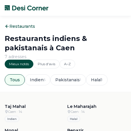
Restaurants
Restaurants indiens &
pakistanais à
Caen
7
adresse
s
Mieux notés
Plus d'avis
A–Z
Tous
Indien
Pakistanais
Halal
5
1
1
4.9
·
364
4.8
·
63
Taj Mahal
Le Maharajah
Caen
· 14
Caen
· 14
Indien
Halal
4.8
·
47
4.7
·
3.0k
Monal
Benazir