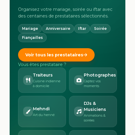
Organisez votre mariage, soirée ou iftar avec
des centaines de prestataires sélectionnés.
Mariage
Anniversaire
Iftar
Soirée
Fiançailles
Voir tous les prestataires
Vous êtes prestataire ?
Traiteurs
Photographes
Cuisine indienne
Captez vos
à domicile
moments
DJs &
Mehndi
Musiciens
Art du henné
Animations &
soirées