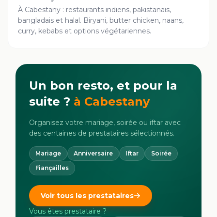
À Cabestany : restaurants indiens, pakistanais,
bangladais et halal. Biryani, butter chicken, naans,
curry, kebabs et options végétariennes.
Un bon resto, et pour la
suite ?
à
Cabestany
Organisez votre mariage, soirée ou iftar avec
des centaines de prestataires sélectionnés.
Mariage
Anniversaire
Iftar
Soirée
Fiançailles
Voir tous les prestataires
Vous êtes prestataire ?