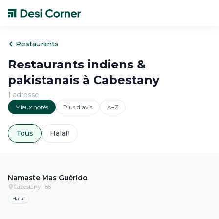
Restaurants
Restaurants indiens &
pakistanais à
Cabestany
1
adresse
Mieux notés
Plus d'avis
A–Z
Tous
Halal
1
4.5
·
616
Namaste Mas Guérido
Cabestany
· 66
Halal