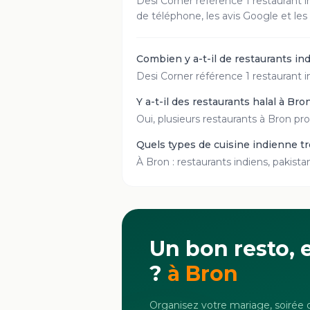
Desi Corner référence
1
restaurant
i
de téléphone, les avis Google et les
Combien y a-t-il de restaurants in
Desi Corner référence 1 restaurant in
Y a-t-il des restaurants halal à Bro
Oui, plusieurs restaurants à Bron pro
Quels types de cuisine indienne t
À Bron : restaurants indiens, pakista
Un bon resto, e
?
à
Bron
Organisez votre mariage, soirée o