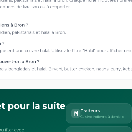
ndiens, pakistanais et halal à
Bron
. Chaque fiche inclut les horair
 options de livraison ou à emporter.
diens à Bron ?
dien, pakistanais et halal à Bron.
n ?
posent une cuisine halal. Utilisez le filtre "Halal" pour afficher
rouve-t-on à Bron ?
nais, bangladais et halal. Biryani, butter chicken, naans, curry, k
t pour la suite
Traiteurs
Cuisine indienne à domicile
u iftar avec