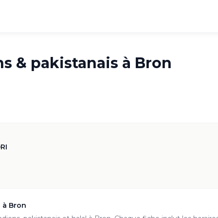
ns & pakistanais à
Bron
.5
·
1.2k
RI
s à
Bron