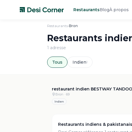
Restaurants
Blog
À propos
Restaurants
›
Bron
Restaurants indie
1
adresse
Tous
Indien
1
4
restaurant indien BESTWAY TANDOO
Bron
· 69
Indien
Restaurants indiens & pakistanai