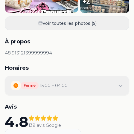
+
2
photos
Voir toutes les photos (
5
)
À propos
48.913121399999994
Horaires
15:00 – 04:00
Fermé
Avis
4.8
138
avis Google