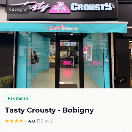
Bobigny
1
/
6
Pakistanais
Tasty Crousty - Bobigny
4.8
(
138
avis)