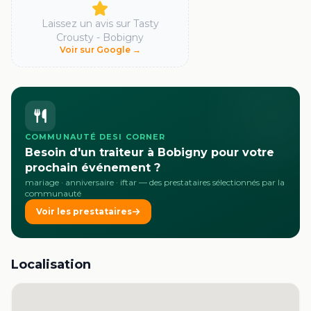
Laissez un avis sur
Tasty
Crousty - Bobigny
Voir sur Google →
COMMUNAUTÉ DESI CORNER
Besoin d'un traiteur à Bobigny pour votre
prochain événement ?
mariage · anniversaire · iftar
— des prestataires sélectionnés par la
communauté
Voir les prestataires
Localisation