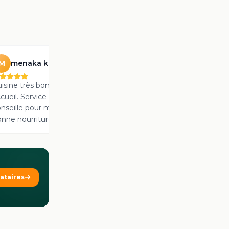
menaka kunasuntharam
M
isine très bonne, bonne
Laissez un avis sur
New Raba
cueil. Service rapide. Je vous
Restaurant
Voir sur Google →
nseille pour manger de la
nne nourriture copieuse Sri
nkaise.
tataires