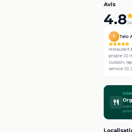
Avis
4.8
14
Telo 
T
restaurant bar établi
propre 👍🏽 
cuisson, ra
service 👍🏽 
au petit so
petite musique
manger le
COM
Org
maria
com
Localisati