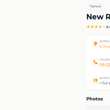
Tamoul
New R
4.
ADRES
4 Rue
TÉLÉP
09 52
SERVI
Sur 
Photos