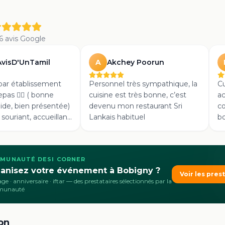
6
avis Google
AvisD'UnTamil
Akchey Poorun
A
ssement
Personnel très sympathique, la
Cu
repas 👍🏽 ( bonne
cuisine est très bonne, c’est
ac
pide, bien présentée)
devenu mon restaurant Sri
co
( souriant, accueillant,
Lankais habituel
bo
in) bonne ambiance (
La
 tamil 👌🏽) aller
MUNAUTÉ DESI CORNER
anisez votre événement à Bobigny ?
Voir les pres
ge · anniversaire · iftar
— des prestataires sélectionnés par la
munauté
on