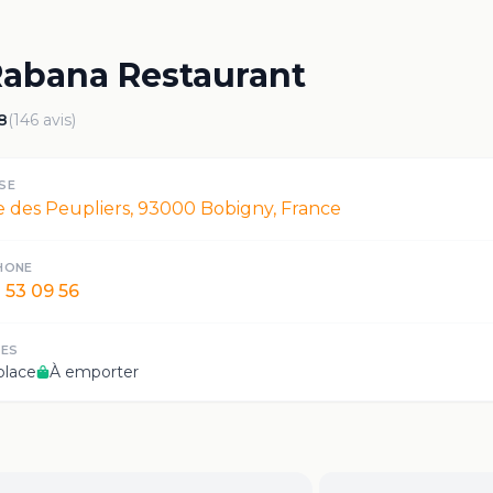
abana Restaurant
8
(
146
avis)
SE
 des Peupliers, 93000 Bobigny, France
HONE
 53 09 56
CES
place
À emporter