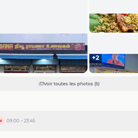
+
2
photos
Voir toutes les photos (
5
)
09:00 – 23:45
é