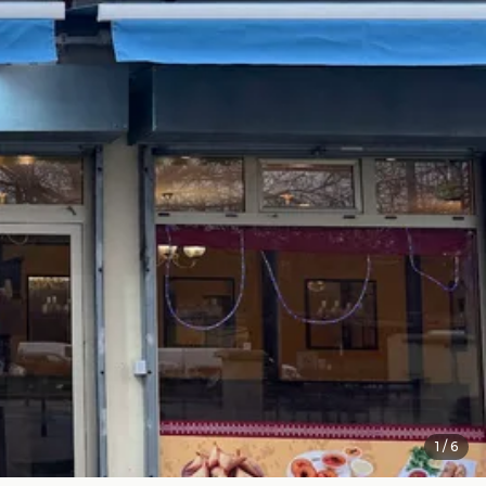
1
/
6