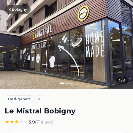
Bobigny
1
/
6
Desi-general
€
Le Mistral Bobigny
3.9
(
714
avis)