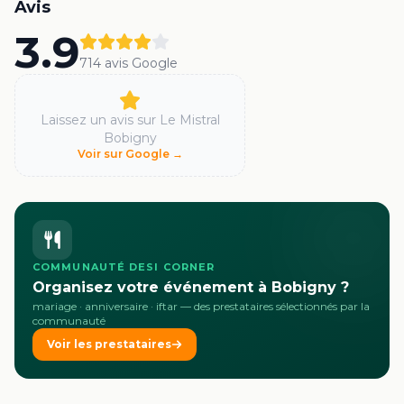
Avis
3.9
714
avis Google
Laissez un avis sur
Le Mistral
Bobigny
Voir sur Google →
COMMUNAUTÉ DESI CORNER
Organisez votre événement à Bobigny ?
mariage · anniversaire · iftar
— des prestataires sélectionnés par la
communauté
Voir les prestataires