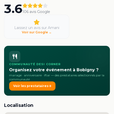
3.6
106
avis Google
Laissez un avis sur
Amani
Voir sur Google →
COMMUNAUTÉ DESI CORNER
Organisez votre événement à Bobigny ?
mariage · anniversaire · iftar
— des prestataires sélectionnés par la
communauté
Voir les prestataires
Localisation