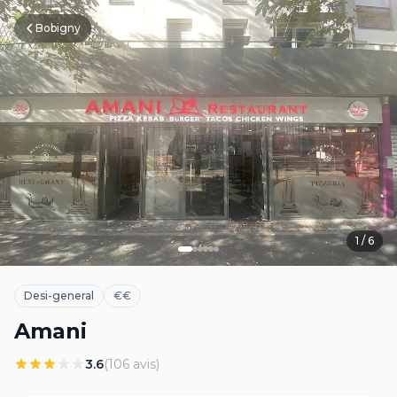
Bobigny
1
/
6
Desi-general
€€
Amani
3.6
(
106
avis)