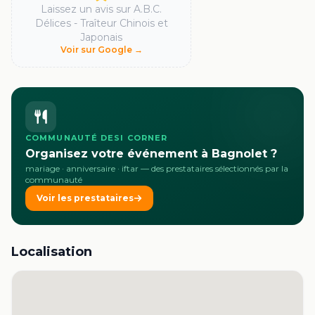
Laissez un avis sur
A.B.C.
Délices - Traîteur Chinois et
Japonais
Voir sur Google →
COMMUNAUTÉ DESI CORNER
Organisez votre événement à Bagnolet ?
mariage · anniversaire · iftar
— des prestataires sélectionnés par la
communauté
Voir les prestataires
Localisation