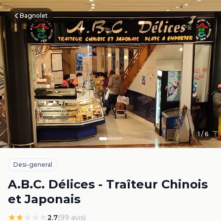
Bagnolet
1
/
6
Desi-general
A.B.C. Délices - Traîteur Chinois
et Japonais
2.7
(
99
avis)