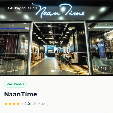
Aulnay-sous-Bois
1
/
6
Pakistanais
NaanTime
4.0
(
1 399
avis)