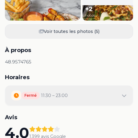
+
2
photos
Voir toutes les photos (
5
)
À propos
48.9574765
Horaires
11:30 – 23:00
Fermé
Avis
4.0
1 399
avis Google