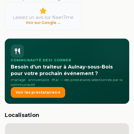
Laissez un avis sur
NaanTime
Voir sur Google →
COMMUNAUTÉ DESI CORNER
Besoin d'un traiteur à Aulnay-sous-Bois
pour votre prochain événement ?
mariage · anniversaire · iftar
— des prestataires sélectionnés par la
communauté
Voir les prestataires
Localisation