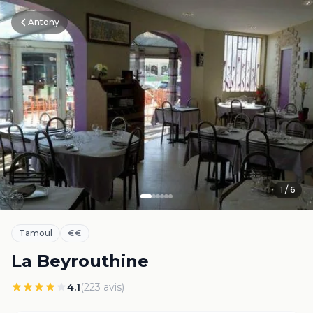
Antony
1
/
6
Tamoul
€€
La Beyrouthine
4.1
(
223
avis)