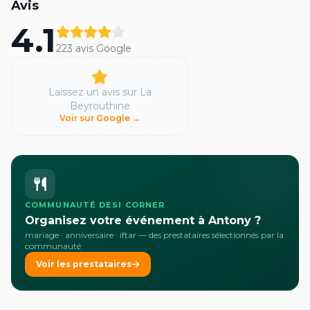
Avis
4.1
223
avis Google
Laissez un avis sur
La
Beyrouthine
Voir sur Google →
COMMUNAUTÉ DESI CORNER
Organisez votre événement à Antony ?
mariage · anniversaire · iftar
— des prestataires sélectionnés par la
communauté
Voir les prestataires