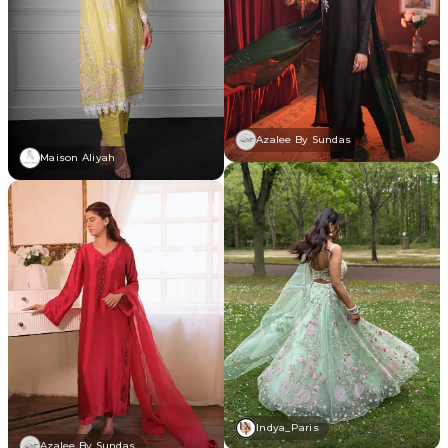
Azalee By Sundas
Maison Aliyah
Indya_Paris
Azalee By Sundas