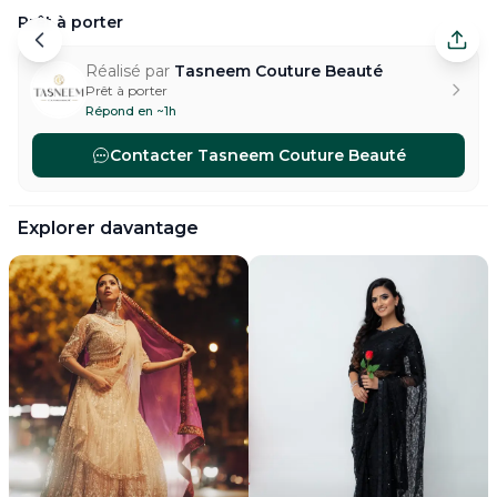
Prêt à porter
Prêt à porter — Pantin. Réalisé par Tasneem Couture 
Réalisé par
Tasneem Couture Beauté
Prêt à porter
Répond en ~1h
Contacter
Tasneem Couture Beauté
#
ready-to-wear-wedding-dress
#
ready-to-wear-bride-d
Explorer davantage