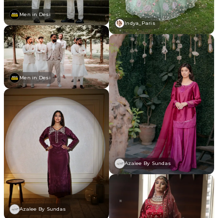
Men in Desi
Indya_Paris
Men in Desi
Azalee By Sundas
Azalee By Sundas