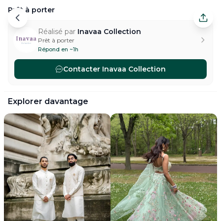
Prêt à porter
Prêt à porter — Paris. Réalisé par Inavaa Collection.
Réalisé par
Inavaa Collection
Prêt à porter
Répond en ~1h
Contacter
Inavaa Collection
#
ready-to-wear-wedding-dress
#
ready-to-wear-bride-d
Explorer davantage