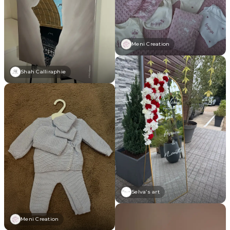
Meni Creation
Shah Calliraphie
Selva’s art
Meni Creation