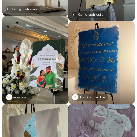
Calligraphiesis
Calligraphiesis
Shah Calliraphie
Selva’s art