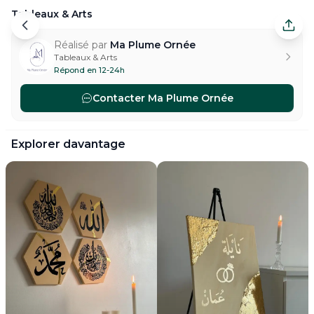
Tableaux & Arts
Tableaux & Arts — Les Mureaux. Réalisé par Ma Plume
Réalisé par
Ma Plume Ornée
Tableaux & Arts
Répond en 12-24h
Contacter
Ma Plume Ornée
#
paintings-arts-art-calligraphie
#
paintings-arts-art-portr
Explorer davantage