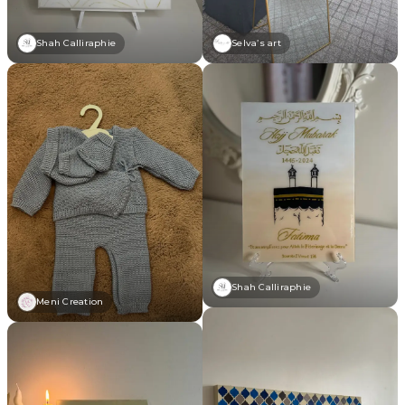
Shah Calliraphie
Selva’s art
Shah Calliraphie
Meni Creation