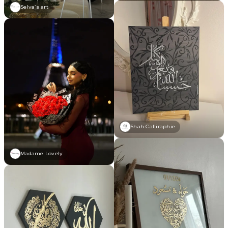
Selva’s art
Shah Calliraphie
Madame Lovely