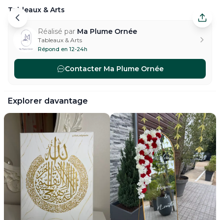
Tableaux & Arts
Tableaux & Arts — Les Mureaux. Réalisé par Ma Plume
Réalisé par
Ma Plume Ornée
Tableaux & Arts
Répond en 12-24h
Contacter
Ma Plume Ornée
#
paintings-arts-art-calligraphie
#
paintings-arts-art-portr
Explorer davantage