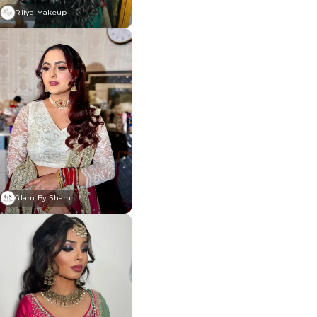
Riiya Makeup
Glam By Sham