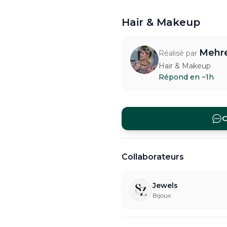
Hair & Makeup
Mehr
Réalisé par
Hair & Makeup
Répond en ~1h
Hair & Makeup — Persan. 
#
hairstyling-makeup-mak
C
Collaborateurs
Jewels
Bijoux