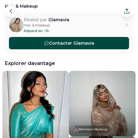
Hair & Makeup
Hair & Makeup — Arnouville. Réalisé par Glamavia .
Réalisé par
Glamavia
Hair & Makeup
Répond en ~1h
Contacter
Glamavia
#
hairstyling-makeup-makeup-bridal
#
hairstyling-mak
Explorer davantage
Mehreen Makeup