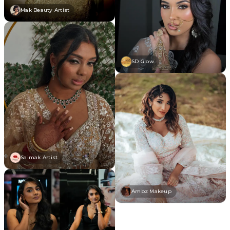
Mak Beauty Artist
SD Glow
Saimak Artist
Ambz Makeup