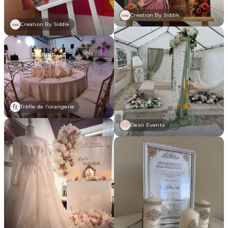
Creation By Siddik
Creation By Siddik
Trèfle de l'orangerie
Desii Events