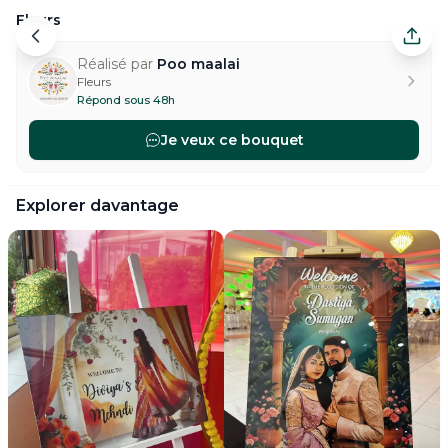
Fleurs
Fleurs — Saint-Denis. Réalisé par Poo maalai.
Réalisé par
Poo maalai
Fleurs
Répond sous 48h
Je veux ce bouquet
#
flowers-fleurs-bouquet
#
flowers-fleurs-centre-table
#
Explorer davantage