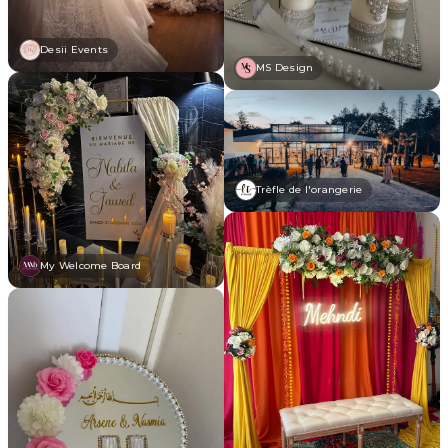
Desii Events
MS Design
Trèfle de l'orangerie
My Welcome Board