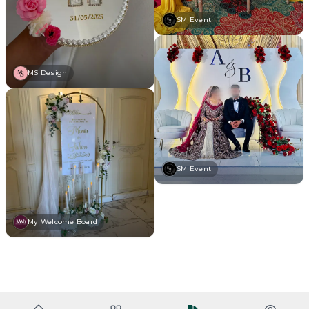
SM Event
MS Design
SM Event
My Welcome Board