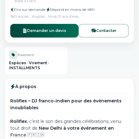
Basé à
Paris
Prix sur demande
·
Répond en
moins de 48h
Français · Anglais · Hindi
·
15
ans
d'exp.
Demander un devis
Contacter
Paiement
Espèces · Virement ·
INSTALLMENTS
À propos
Roliflex – DJ franco-indien pour des événements
inoubliables
Roliflex
, c’est le son des grandes célébrations, venu
tout droit de
New Delhi à votre événement en
France
🇫🇷🇮🇳