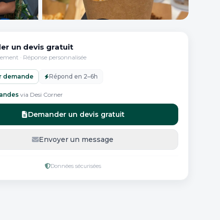
r un devis gratuit
r un devis gratuit
ement · Réponse personnalisée
r demande
Répond en 2–6h
ur demande
Répond en 2–6h
andes
via Desi Corner
Email
Demander un devis gratuit
 téléphone
Date de l'événement / prestation
Envoyer un message
n
Données sécurisées
s de messages :