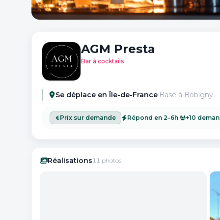
AGM Presta
Bar à cocktails
·
Se déplace
en
Île-de-France
Basé à
Bobigny
·
Prix sur demande
Répond en 2–6h
+10 deman
Réalisations
11
photos